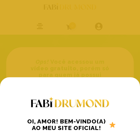
0
Ops!
Você acessou um
vídeo gratuito
, porém só
para quem já possui
conta!
Faça seu login ou crie sua conta grátis
para aproveite esse conteúdo.
Entrar
Criar conta grátis
OI, AMOR! BEM-VINDO(A)
AO MEU SITE OFICIAL!